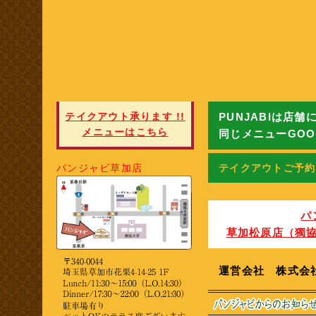
テイクアウト承ります !!
PUNJABIは店舗
メニューはこちら
同じメニューGOO
パンジャビ草加店
テイクアウトご予約
パ
草加松原店（獨
運営会社 株式会