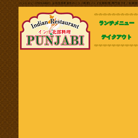
パンジャビ（PUNJABI）は埼玉県草加市のインド料理(インド北部料理)専門店です。松
Lunch/11:30～15:0
ランチメニュー
テイクアウト